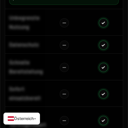
Unbegrenzte
Nutzung
Datenschutz
Schnelle
Bereitstellung
Sofort
einsatzbereit
Ist ein
Österreich
▾
Vermögenswert