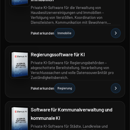
Private KI-Software für die Verwaltung von
Hausbesitzervereinigungen und Immobilien –
Verfolgung von Verstößen, Koordination von
Dienstleistern, Kommunikation mit Bewohnern,
Budgetprognosen und durchsuchbare
Sitzungsprotokolle für alle Gemeinschaften.
Paket erkunden
Immobilie
Regierungssoftware für KI
Private KI-Software für Regierungsbehörden –
abgeschottete Bereitstellung, Verarbeitung von
Verschlusssachen und volle Datensouveränität pro
Zuständigkeitsbereich.
Paket erkunden
Regierung
Software für Kommunalverwaltung und
kommunale KI
Private KI-Software für Städte, Landkreise und