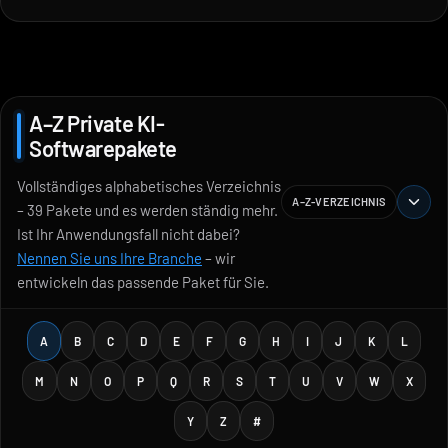
A–Z Private KI-
Softwarepakete
Vollständiges alphabetisches Verzeichnis
A–Z-VERZEICHNIS
– 39 Pakete und es werden ständig mehr.
Ist Ihr Anwendungsfall nicht dabei?
Nennen Sie uns Ihre Branche
– wir
entwickeln das passende Paket für Sie.
A
B
C
D
E
F
G
H
I
J
K
L
M
N
O
P
Q
R
S
T
U
V
W
X
Y
Z
#