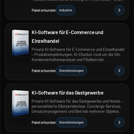
Brandgefahren sowie automatisierte
Inspektionsberichte.
Paket erkunden
Industrie
KI-Software für E-Commerce und
Einzelhandel
Private KI-Software für E-Commerce und Einzelhandel
– Produktempfehlungen, KI-Chatbot rund um die Uhr,
Kundenverhaltensanalyse und Filialbetrieb.
Paket erkunden
Dienstleistungen
KI-Software für das Gastgewerbe
Private KI-Software für das Gastgewerbe und Hotels –
personalisierte Gästeerlebnisse, Concierge-Services,
Umsatzmanagement und Betrieb mehrerer Objekte.
Paket erkunden
Dienstleistungen