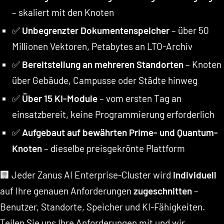
– skaliert mit den Knoten
✅
Unbegrenzter Dokumentenspeicher
– über 50
Millionen Vektoren, Petabytes an LTO-Archiv
✅
Bereitstellung an mehreren Standorten
– Knoten
über Gebäude, Campusse oder Städte hinweg
✅
Über 15 KI-Module
– vom ersten Tag an
einsatzbereit, keine Programmierung erforderlich
✅
Aufgebaut auf bewährten Prime- und Quantum-
Knoten
– dieselbe preisgekrönte Plattform
🏢 Jeder Zanus AI Enterprise-Cluster wird
individuell
auf Ihre genauen Anforderungen
zugeschnitten
–
Benutzer, Standorte, Speicher und KI-Fähigkeiten.
Teilen Sie uns Ihre Anforderungen mit und wir