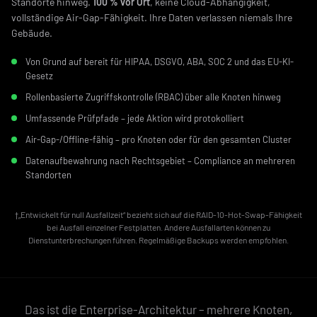
Standorte hinweg.
100 % vor Ort
, keine Cloud-Abhängigkeit,
vollständige Air-Gap-Fähigkeit. Ihre Daten verlassen niemals Ihre
Gebäude.
Von Grund auf bereit für HIPAA, DSGVO, ABA, SOC 2 und das EU-KI-
Gesetz
Rollenbasierte Zugriffskontrolle (RBAC) über alle Knoten hinweg
Umfassende Prüfpfade – jede Aktion wird protokolliert
Air-Gap-/Offline-fähig – pro Knoten oder für den gesamten Cluster
Datenaufbewahrung nach Rechtsgebiet – Compliance an mehreren
Standorten
†„Entwickelt für null Ausfallzeit“ bezieht sich auf die RAID-10-Hot-Swap-Fähigkeit
bei Ausfall einzelner Festplatten. Andere Ausfallarten können zu
Dienstunterbrechungen führen. Regelmäßige Backups werden empfohlen.
Das ist die Enterprise-Architektur – mehrere Knoten,