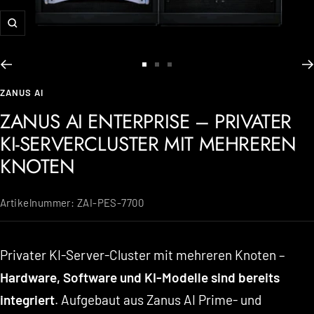
Zoom
Weiter
Weiter
Weiter
ZANUS AI
zu
zu
zu
ZANUS AI ENTERPRISE – PRIVATER
Folie
Folie
Folie
KI-SERVERCLUSTER MIT MEHREREN
1
2
3
KNOTEN
Artikelnummer:
ZAI-PES-7700
Privater KI-Server-Cluster mit mehreren Knoten –
Hardware, Software und KI-Modelle sind bereits
integriert
. Aufgebaut aus Zanus AI Prime- und