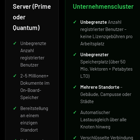
Server (Prime
Unternehmenscluster
oder
✓
Unbegrenzte
Anzahl
Quantum)
registrierter Benutzer –
keine Lizenzgebühren pro
✓
Unbegrenzte
Arbeitsplatz
Anzahl
✓
Unbegrenzter
registrierter
Speicherplatz (über 50
Benutzer
Mio. Vektoren + Petabytes
✓
2–5 Millionen+
LTO)
Dokumente im
✓
Mehrere Standorte
–
On-Board-
Gebäude, Campusse oder
Speicher
Städte
✓
Bereitstellung
✓
Automatischer
an einem
Lastausgleich über alle
einzigen
Knoten hinweg
Standort
✓
Verschlüsselte Verbindung