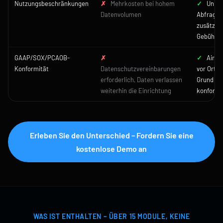
Nutzungsbeschränkungen
✗
Mehrkosten bei hohem
✓
Unbeg
Datenvolumen
Abfragen
zusätzli
Gebühre
GAAP/SOX/PCAOB-
✗
✓
Air-G
Konformität
Datenschutzvereinbarungen
vor Ort –
erforderlich, Daten verlassen
Grund au
weiterhin die Einrichtung
konform
Erleben Sie den Unterschied – Fordern Sie eine
kostenlose Demo an
WAS IST ENTHALTEN – ÜBER 15 MODULE, KEINE