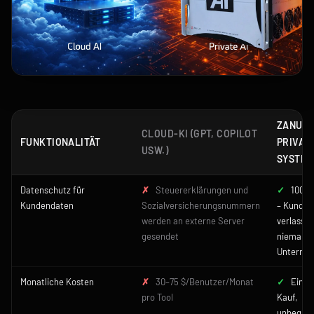
ZANUS
CLOUD-KI (GPT, COPILOT
FUNKTIONALITÄT
PRIVATE
USW.)
SYSTEM
Datenschutz für
✗
Steuererklärungen und
✓
100 % 
Kundendaten
Sozialversicherungsnummern
– Kunden
werden an externe Server
verlasse
gesendet
niemals 
Unterne
Monatliche Kosten
✗
30–75 $/Benutzer/Monat
✓
Einma
pro Tool
Kauf,
unbegren