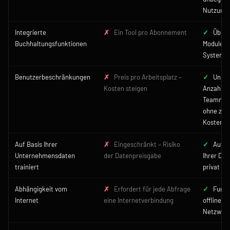
Nutzung
Integrierte
✗
Ein Tool pro Abonnement
✓
Über 
Buchhaltungsfunktionen
Module i
System
Benutzerbeschränkungen
✗
Preis pro Arbeitsplatz –
✓
Unbeg
Kosten steigen
Anzahl a
Teammitg
ohne zus
Kosten
Auf Basis Ihrer
✗
Eingeschränkt – Risiko
✓
Auf B
Unternehmensdaten
der Datenpreisgabe
Ihrer Do
trainiert
privat tra
Abhängigkeit vom
✗
Erfordert für jede Abfrage
✓
Funkt
Internet
eine Internetverbindung
offline i
Netzwer