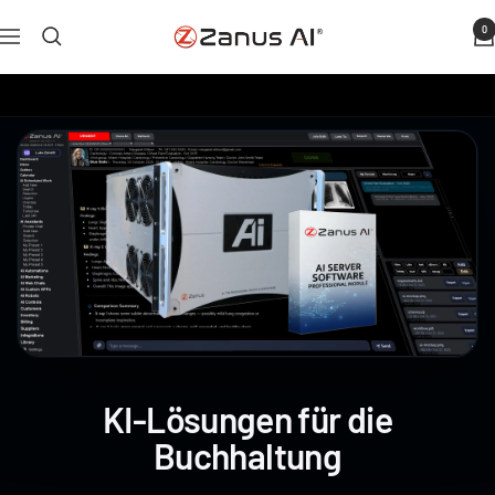
Zum
0
Zanus
Navigation
Inhalt
AI
springen
KI-Lösungen für die
Buchhaltung