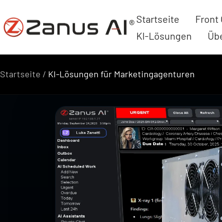
Zum
Startseite
Front 
Zanus
Inhalt
KI-Lösungen
Üb
AI
springen
Startseite
KI-Lösungen für Marketingagenturen