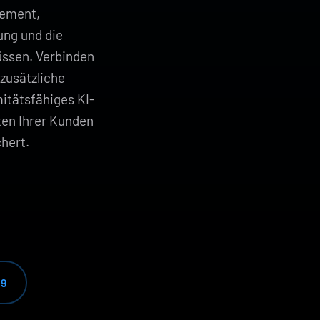
gement,
ung und die
üssen. Verbinden
zusätzliche
itätsfähiges KI-
en Ihrer Kunden
hert.
39