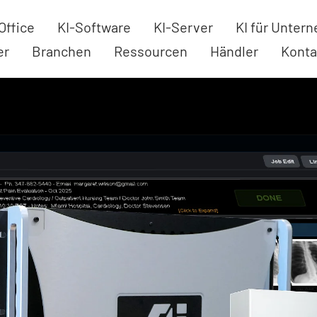
Office
KI-Software
KI-Server
KI für Unter
er
Branchen
Ressourcen
Händler
Konta