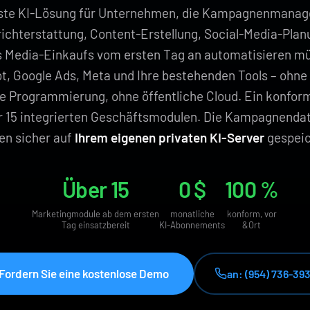
ste KI-Lösung für Unternehmen, die Kampagnenmana
chterstattung, Content-Erstellung, Social-Media-Plan
 Media-Einkaufs vom ersten Tag an automatisieren m
t, Google Ads, Meta und Ihre bestehenden Tools – ohne 
ne Programmierung, ohne öffentliche Cloud. Ein konform
r 15 integrierten Geschäftsmodulen. Die Kampagnendat
ben sicher auf
Ihrem eigenen privaten KI-Server
gespeic
Über 15
0 $
100 %
Marketingmodule ab dem ersten
monatliche
konform, vor
Tag einsatzbereit
KI-Abonnements
&Ort
Fordern Sie eine kostenlose Demo
an: (954) 736-39