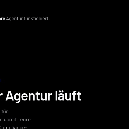
hre
Agentur funktioniert.
N
r Agentur läuft
 für
 damit teure
Compliance-