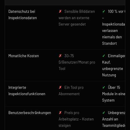
Datenschutz bei
✗
Sensible Bilddaten
✓
100 % vor Ort
Inspektionsdaten
werden an externe
–
Server gesendet
Inspektionsdate
verlassen
niemals den
Standort
Monatliche Kosten
✗
30–75
✓
Einmaliger
$/Benutzer/Monat pro
Kauf,
Tool
unbegrenzte
Nutzung
Integrierte
✗
Ein Tool pro
✓
Über 15
Inspektionsfunktionen
Abonnement
Module in einem
System
Benutzerbeschränkungen
✗
Preis pro
✓
Unbegrenzte
Arbeitsplatz – Kosten
Anzahl an
steigen
Teammitgliedern