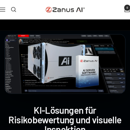
Zum
0
Zanus
Navigation
Inhalt
AI
springen
KI-Lösungen für
Risikobewertung und visuelle
Inspektion