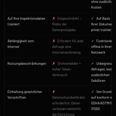
ohne zusätzliche
Kosten
Auf Ihre Inspektionsdaten
✗
Eingeschränkt –
✓
Auf Basis
trainiert
Risiko der
Ihrer Dokumente
Datenpreisgabe
privat trainiert
Abhängigkeit vom
✗
Erfordert für jede
✓
Funktioniert
Internet
Abfrage eine
offline in Ihrem
Internetverbindung
Netzwerk
Nutzungsbeschränkungen
✗
Drohnenbilder =
✓
Unbegrenzte
hoher Token-
Abfragen, keine
Verbrauch
zusätzlichen
Gebühren
Einhaltung gesetzlicher
✗
✓
Von Grund
Vorschriften
Datenschutzbehörden
auf konform mit
erforderlich, Daten
OSHA/ASTM/ISO
verlassen weiterhin
31000
die Einrichtung