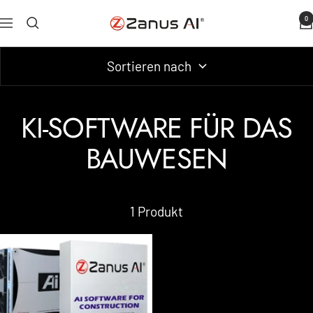
Zum
0
Zanus
Navigation
Inhalt
AI
springen
Sortieren nach
KI-SOFTWARE FÜR DAS
BAUWESEN
1 Produkt