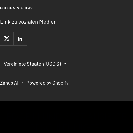
FOLGEN SIE UNS
Link zu sozialen Medien
Land/Region
Vereinigte Staaten (USD $)
Zanus AI
Powered by Shopify
EDGE-KI UND SPEZIALISIERTE
BESCHLEUNIGER,